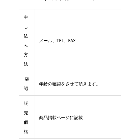
申
し
込
メール、TEL、FAX
み
方
法
確
年齢の確認をさせて頂きます。
認
販
売
商品掲載ページに記載
価
格