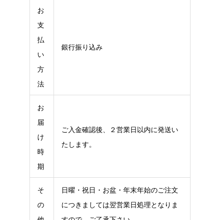
お
支
払
銀行振り込み
い
方
法
お
届
ご入金確認後、２営業日以内に発送い
け
たします。
時
期
そ
日曜・祝日・お盆・年末年始のご注文
の
につきましては翌営業日処理となりま
他
すので。ご了承下さい。