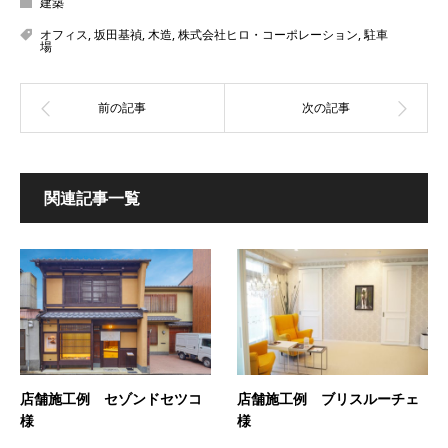
建築
オフィス
,
坂田基禎
,
木造
,
株式会社ヒロ・コーポレーション
,
駐車
場
関連記事一覧
店舗施工例 セゾンドセツコ
店舗施工例 ブリスルーチェ
様
様