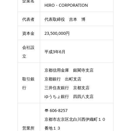
企業名
HIRO・CORPORATION
代表者
代表取締役 吉本 博
資本金
23,500,000円
会社設
平成3年6月
立
京都信用金庫 銀閣寺支店
取引銀
京都銀行 出町支店
行
三井住友銀行 京都支店
ゆうちょ銀行 四四八支店
〠 606-8257
京都市左京区北白川西伊織町１０
営業所
番地１３