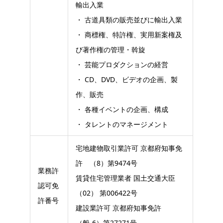
輸出入業
・ 古道具類の販売並びに輸出入業
・ 商標権、特許権、実用新案権及
び著作権の管理・斡旋
・ 芸能プロダクションの経営
・ CD、DVD、ビデオの企画、製
作、販売
・ 各種イベントの企画、構成
・ タレントのマネージメント
宅地建物取引業許可 京都府知事免
許 （8）第9474号
業務許
賃貸住宅管理業者 国土交通大臣
認可免
（02） 第006422号
許番号
建設業許可 京都府知事免許
（般-6）第27271号