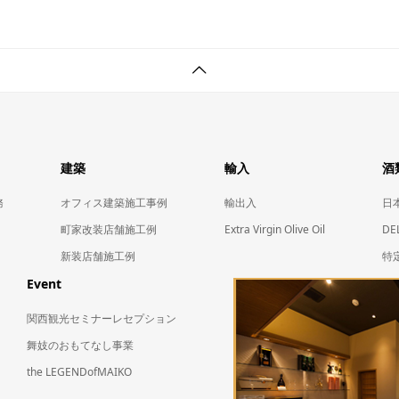
建築
輸入
酒
務
オフィス建築施工事例
輸出入
日本
町家改装店舗施工例
Extra Virgin Olive Oil
DE
新装店舗施工例
特
Event
関西観光セミナーレセプション
舞妓のおもてなし事業
the LEGENDofMAIKO