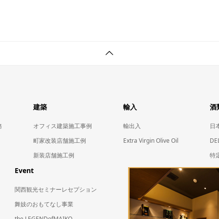
建築
輸入
酒
務
オフィス建築施工事例
輸出入
日本
町家改装店舗施工例
Extra Virgin Olive Oil
DE
新装店舗施工例
特
Event
関西観光セミナーレセプション
舞妓のおもてなし事業
the LEGENDofMAIKO