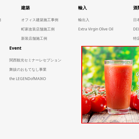
建築
輸入
酒
務
オフィス建築施工事例
輸出入
日本
町家改装店舗施工例
Extra Virgin Olive Oil
DE
新装店舗施工例
特
Event
関西観光セミナーレセプション
舞妓のおもてなし事業
the LEGENDofMAIKO